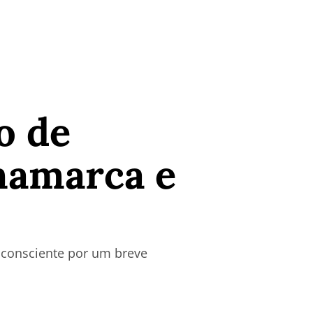
o de
namarca e
nconsciente por um breve