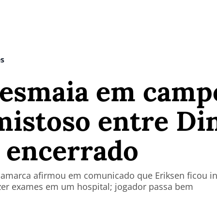
es
desmaia em camp
mistoso entre Di
é encerrado
namarca afirmou em comunicado que Eriksen ficou i
zer exames em um hospital; jogador passa bem