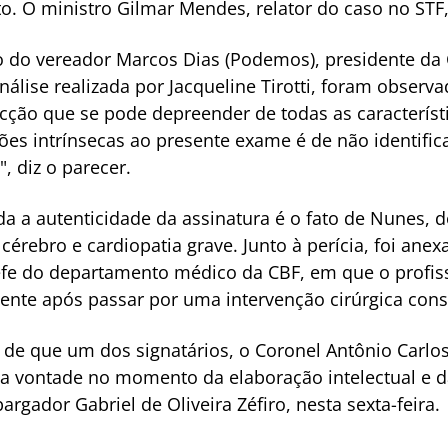
o. O ministro Gilmar Mendes, relator do caso no STF
ido do vereador Marcos Dias (Podemos), presidente da
lise realizada por Jacqueline Tirotti, foram observ
vicção que se pode depreender de todas as caracterís
ões intrínsecas ao presente exame é de não identifi
, diz o parecer.
 a autenticidade da assinatura é o fato de Nunes, d
 cérebro e cardiopatia grave. Junto à perícia, foi an
efe do departamento médico da CBF, em que o profiss
lmente após passar por uma intervenção cirúrgica con
e de que um dos signatários, o Coronel Antônio Carl
ua vontade no momento da elaboração intelectual e da
gador Gabriel de Oliveira Zéfiro, nesta sexta-feira.