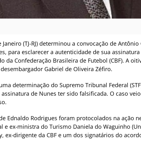
de Janeiro (TJ-RJ) determinou a convocação de Antôni
, para esclarecer a autenticidade de sua assinatur
da Confederação Brasileira de Futebol (CBF). A oiti
 desembargador Gabriel de Oliveira Zéfiro.
ma determinação do Supremo Tribunal Federal (STF) 
a assinatura de Nunes ter sido falsificada. O caso ve
so.
de Ednaldo Rodrigues foram protocolados na ação ne
l e ex-ministra do Turismo Daniela do Waguinho (União
y, ex-dirigente da CBF e um dos signatários do aco