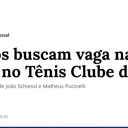
onal
os buscam vaga n
 no Tênis Clube 
 de João Schiessl e Matheus Pucinelli
20:41