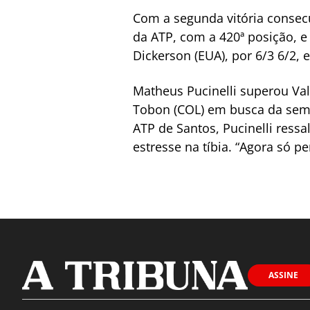
Com a segunda vitória consecu
da ATP, com a 420ª posição, e
Dickerson (EUA), por 6/3 6/2, 
Matheus Pucinelli superou Vale
Tobon (COL) em busca da semi
ATP de Santos, Pucinelli ress
estresse na tíbia. “Agora só p
ASSINE