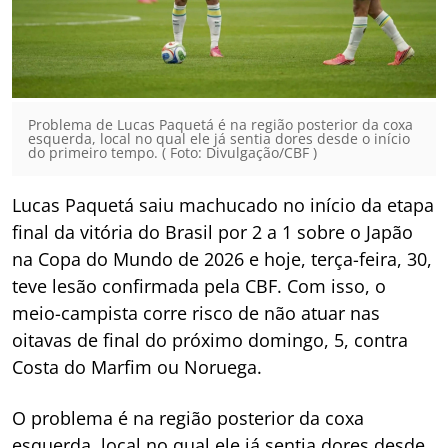
Problema de Lucas Paquetá é na região posterior da coxa
esquerda, local no qual ele já sentia dores desde o início
do primeiro tempo. ( Foto: Divulgação/CBF )
Lucas Paquetá saiu machucado no início da etapa
final da vitória do Brasil por 2 a 1 sobre o Japão
na Copa do Mundo de 2026 e hoje, terça-feira, 30,
teve lesão confirmada pela CBF. Com isso, o
meio-campista corre risco de não atuar nas
oitavas de final do próximo domingo, 5, contra
Costa do Marfim ou Noruega.
O problema é na região posterior da coxa
esquerda, local no qual ele já sentia dores desde