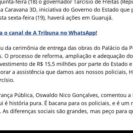
quinta-feira (18) o governador Tarcísio de Freitas (Re
a Caravana 3D, iniciativa do Governo do Estado que p
sta sexta-feira (19), haverá ações em Guarujá.
ra o canal de A Tribuna no WhatsApp!
ou da cerimônia de entrega das obras do Palácio da P
s. O processo de reforma, ampliação e adequação do 
vestimento de R$ 15,5 milhões por parte do Estado e 
orar a assistência que damos aos nossos policiais, H
císio.
rança Pública, Oswaldo Nico Gonçalves, comentou a i
qui é história pura. É bacana para os policiais, e é 
. As diferenças sociais são grandes, mas peço para 