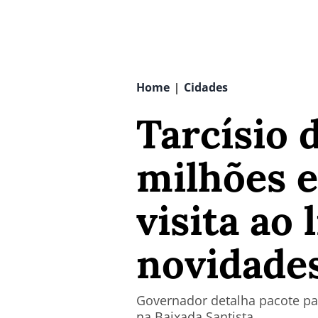
Home
Cidades
|
Tarcísio 
milhões 
visita ao 
novidade
Governador detalha pacote para
na Baixada Santista