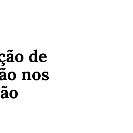
ção de
ão nos
rão