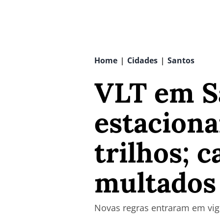
Home
Cidades
Santos
|
|
VLT em S
estaciona
trilhos; 
multados 
Novas regras entraram em vig