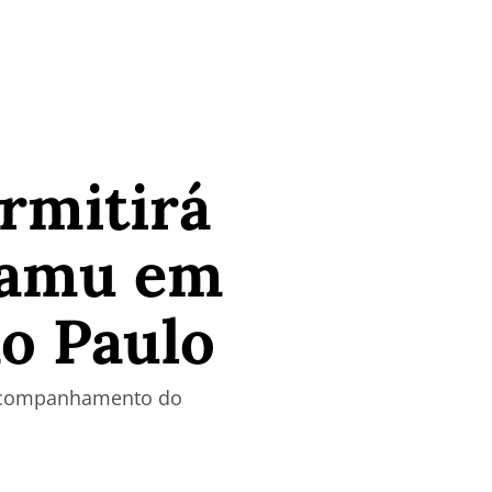
ermitirá
Samu em
ão Paulo
e acompanhamento do