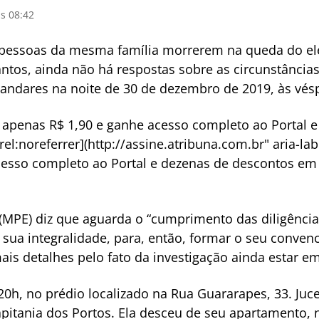
s 08:42
pessoas da mesma família morrerem na queda do elev
antos, ainda não há respostas sobre as circunstâncias 
ndares na noite de 30 de dezembro de 2019, às vésp
r apenas R$ 1,90 e ganhe acesso completo ao Portal
 rel:noreferrer](http://assine.atribuna.com.br" aria-la
esso completo ao Portal e dezenas de descontos em l
 (MPE) diz que aguarda o “cumprimento das diligência
 sua integralidade, para, então, formar o seu conven
is detalhes pelo fato da investigação ainda estar em
20h, no prédio localizado na Rua Guararapes, 33. Juce
pitania dos Portos. Ela desceu de seu apartamento, n