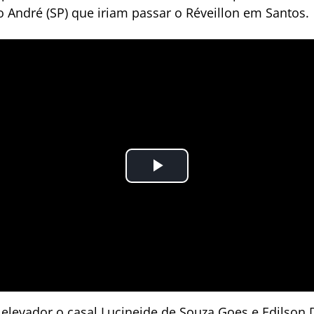
o André (SP) que iriam passar o Réveillon em Santos.
levador o casal Lucineide de Souza Goes e Edilson 