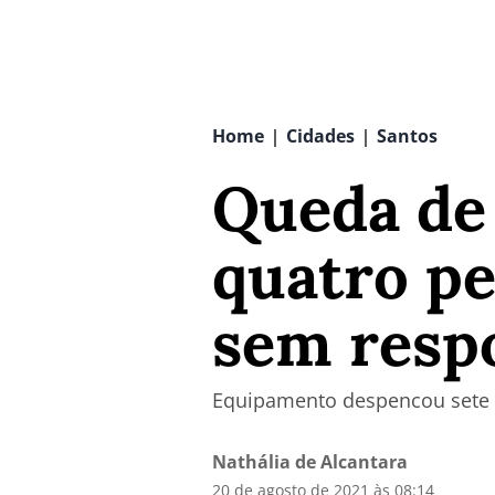
Home
Cidades
Santos
|
|
Queda de
quatro p
sem resp
Equipamento despencou sete a
Nathália de Alcantara
20 de agosto de 2021 às 08:14