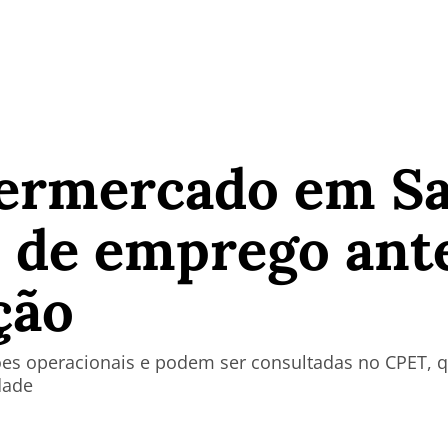
ermercado em Sa
 de emprego ant
ção
es operacionais e podem ser consultadas no CPET, q
dade