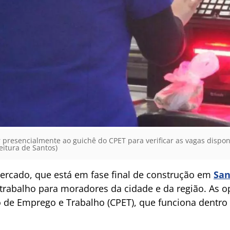
resencialmente ao guichê do CPET para verificar as vagas disponív
eitura de Santos)
rcado, que está em fase final de construção em
San
 trabalho para moradores da cidade e da região. As 
o de Emprego e Trabalho (CPET), que funciona dentr