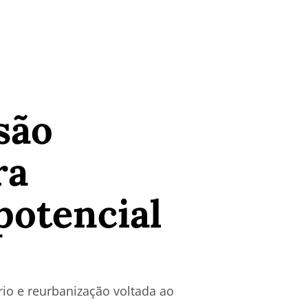
são
ra
potencial
rio e reurbanização voltada ao