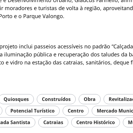
e e Desenvolvimento Urbano, Glaucus Farinello, afir
r moradores e turistas de volta à região, aproveitan
Porto e o Parque Valongo.
rojeto inclui passeios acessíveis no padrão “Calçada
a iluminação pública e recuperação dos taludes da 
 e vidro na estação das catraias, sanitários, deque f
Quiosques
Construídos
Obra
Revitaliz
Potencial Turístico
Centro
Mercado Munic
ada Santista
Catraias
Centro Histórico
M