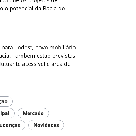
mou que os projetos de
do o potencial da Bacia do
 para Todos”, novo mobiliário
bacia. Também estão previstas
lutuante acessível e área de
ação
ipal
Mercado
udanças
Novidades