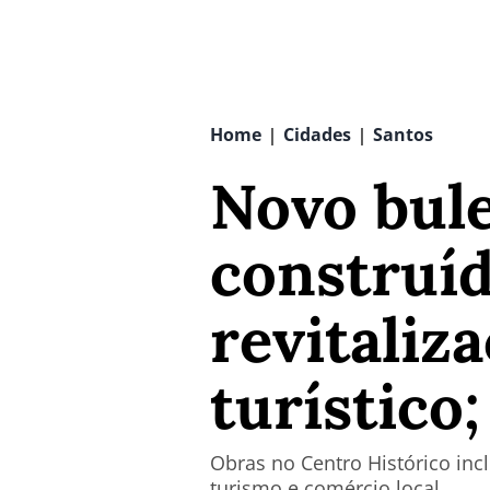
Home
Cidades
Santos
|
|
Novo bule
construí
revitaliz
turístico
Obras no Centro Histórico inc
turismo e comércio local