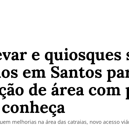
var e quiosques 
dos em Santos pa
ação de área com 
; conheça
luem melhorias na área das catraias, novo acesso viá