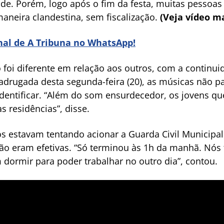
e. Porém, logo após o fim da festa, muitas pessoa
aneira clandestina, sem fiscalização.
(Veja vídeo m
anal de A Tribuna no WhatsApp!
foi diferente em relação aos outros, com a continui
madrugada desta segunda-feira (20), as músicas não 
identificar. “Além do som ensurdecedor, os jovens q
 residências”, disse.
 estavam tentando acionar a Guarda Civil Municipal (
não eram efetivas. “Só terminou às 1h da manhã. Nós 
dormir para poder trabalhar no outro dia”, contou.