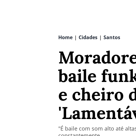
Home
Cidades
Santos
|
|
Moradore
baile fun
e cheiro 
'Lamentá
"É baile com som alto até alt
constantemente