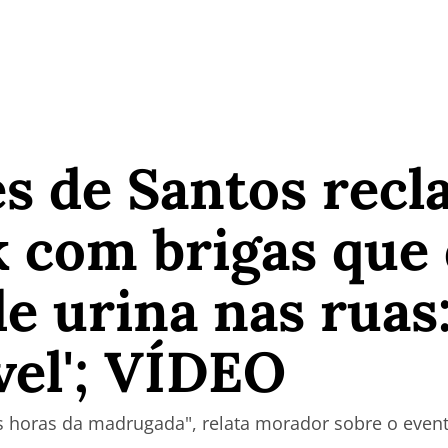
s de Santos rec
k com brigas que 
de urina nas ruas
vel'; VÍDEO
as horas da madrugada", relata morador sobre o even