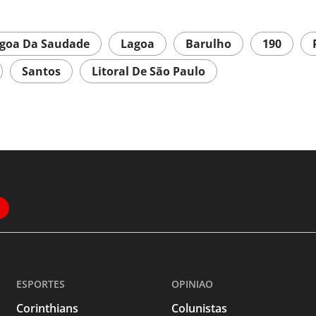
goa Da Saudade
Lagoa
Barulho
190
Santos
Litoral De São Paulo
ESPORTES
OPINIAO
Corinthians
Colunistas