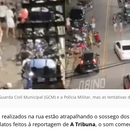
arda Civil Municipal (GCM) e a Polícia Militar, mas as tentativas 
s realizados na rua estão atrapalhando o sossego d
latos feitos à reportagem de
A Tribuna
, o som começ