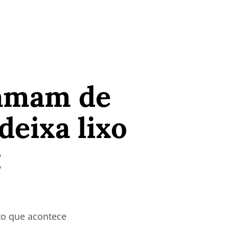
lamam de
deixa lixo
:
to que acontece