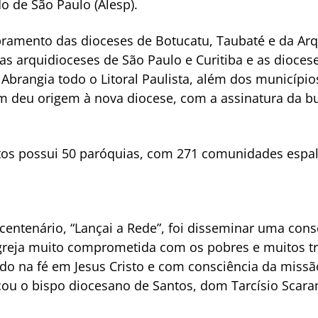
o de São Paulo (Alesp).
amento das dioceses de Botucatu, Taubaté e da Arq
as arquidioceses de São Paulo e Curitiba e as dioces
. Abrangia todo o Litoral Paulista, além dos município
m deu origem à nova diocese, com a assinatura da bu
tos possui 50 paróquias, com 271 comunidades espa
entenário, “Lançai a Rede”, foi disseminar uma cons
greja muito comprometida com os pobres e muitos tra
endo na fé em Jesus Cristo e com consciência da miss
acou o bispo diocesano de Santos, dom Tarcísio Scar