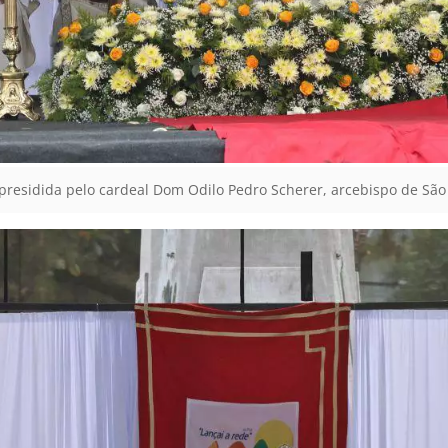
presidida pelo cardeal Dom Odilo Pedro Scherer, arcebispo de São 