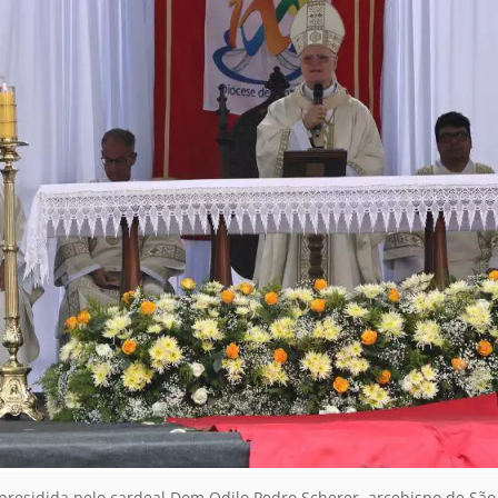
presidida pelo cardeal Dom Odilo Pedro Scherer, arcebispo de São