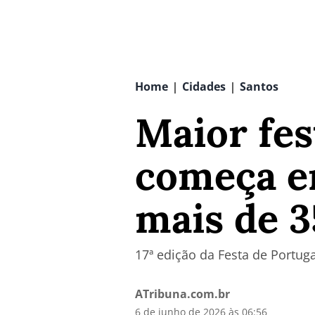
Home
Cidades
Santos
|
|
Maior fes
começa em
mais de 3
17ª edição da Festa de Portuga
ATribuna.com.br
6 de junho de 2026 às 06:56