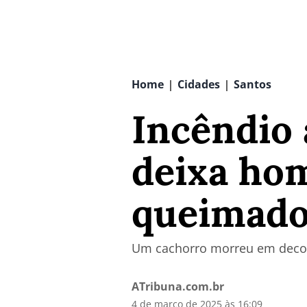
Home
Cidades
Santos
|
|
Incêndio 
deixa ho
queimado
Um cachorro morreu em decor
ATribuna.com.br
4 de março de 2025 às 16:09