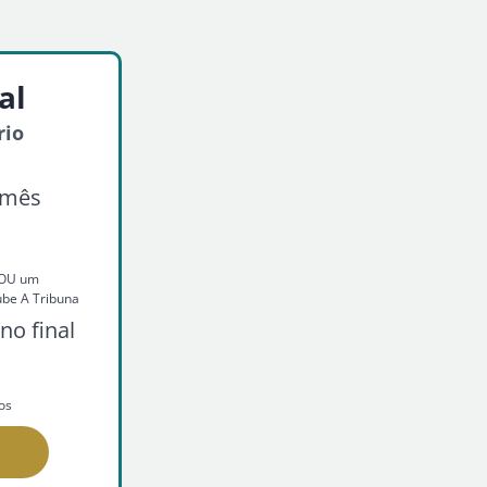
al
rio
/mês
o OU um
ube A Tribuna
no final
os