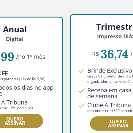
Trimestr
Anual
Impresso Diá
Digital
36,74
,99
R$
/no 1º mês
Brinde Exclusivo
OFF
Grátis 01 protetor de vidr
s parcelas (11x de R$ 9,90)
organizador de carro do Cl
todos os dias no app
Receba em casa 
e
de semana
 A Tribuna
Clube A Tribuna
s em +350 parceiros
descontos em +350 parceir
QUERO
QUERO
ASSINAR
ASSINAR