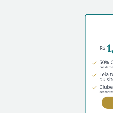
1
R$
50% 
nas demai
Leia 
ou sit
Clube
desconto