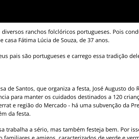
e diversos ranchos folclóricos portugueses. Pois con
e casa Fátima Lúcia de Souza, de 37 anos.
s pais são portugueses e carrego essa tradição dele
sa de Santos, que organiza a festa, José Augusto do 
cia para manter os cuidados destinados a 120 crianç
rrat e região do Mercado - há uma subvenção da Pr
êm da festa.
 trabalha a sério, mas também festeja bem. Por is
 familiares e amigos, caracterizados de verde e verm