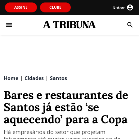
ASSINE
CLUBE
Entrar
Home
Cidades
Santos
|
|
Bares e restaurantes de
Santos já estão ‘se
aquecendo’ para a Copa
Há empresários do setor que projetam