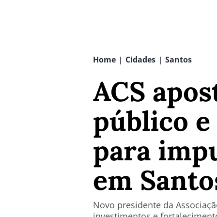
Home
Cidades
Santos
|
|
ACS apos
público e
para imp
em Santo
Novo presidente da Associação
investimentos e fortalecimento