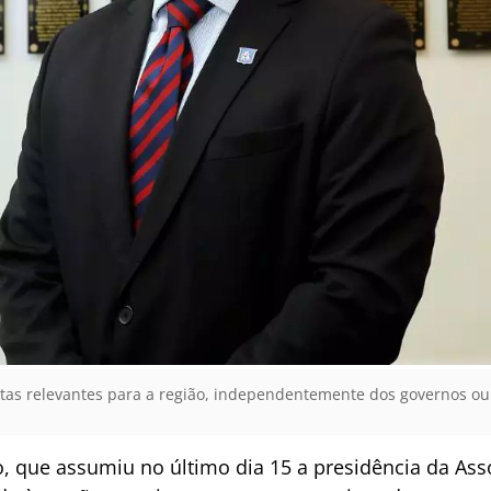
tas relevantes para a região, independentemente dos governos ou d
o, que assumiu no último dia 15 a presidência da As