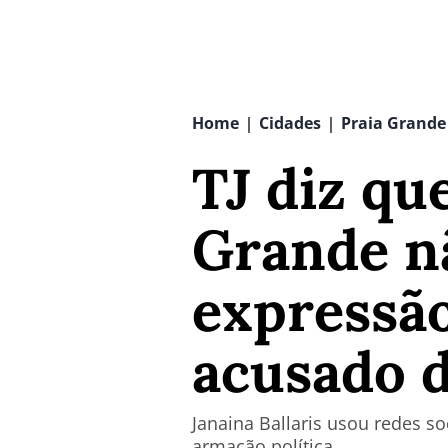
Home
Cidades
Praia Grande
|
|
TJ diz qu
Grande nã
expressã
acusado d
Janaina Ballaris usou redes so
armação política