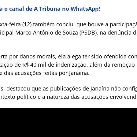
ra o canal de A Tribuna no WhatsApp!
xta-feira (12) também conclui que houve a participa
ipal Marco Antônio de Souza (PSDB), na denúncia de
ta por danos morais, ela alega ter sido ofendida co
zação de R$ 40 mil de indenização, além da remoção 
e das acusações feitas por Janaina.
sos, destacou que as publicações de Janaína não conf
texto político e a natureza das acusações envolvend