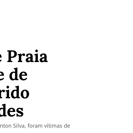
 Praia
e de
rido
des
inton Silva, foram vítimas de