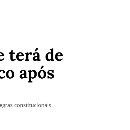
e terá de
co após
egras constitucionais,