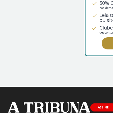
50% 
nas demai
Leia 
ou sit
Clube
desconto
ASSINE