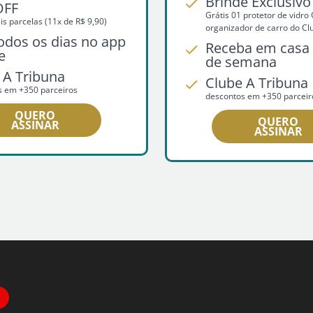
Brinde Exclusivo
OFF
Grátis 01 protetor de vidr
s parcelas (11x de R$ 9,90)
organizador de carro do Cl
todos os dias no app
Receba em casa 
e
de semana
 A Tribuna
Clube A Tribuna
s em +350 parceiros
descontos em +350 parceir
QUERO
QUERO
ASSINAR
ASSINAR