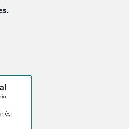
es.
al
rio
/mês