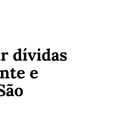
 dívidas
nte e
 São