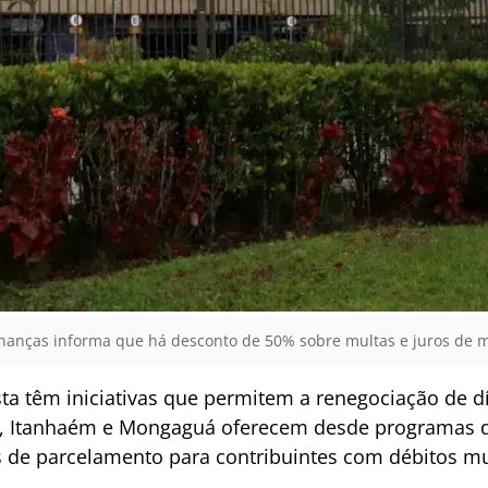
inanças informa que há desconto de 50% sobre multas e juros de m
sta têm iniciativas que permitem a renegociação de dí
e, Itanhaém e Mongaguá oferecem desde programas de 
de parcelamento para contribuintes com débitos mu