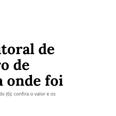
itoral de
ro de
a onde foi
 (6); confira o valor e os