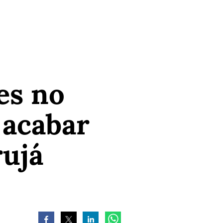
es no
 acabar
rujá