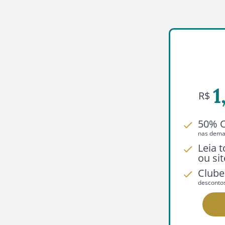
1
R$
50% 
nas demai
Leia 
ou sit
Clube
desconto