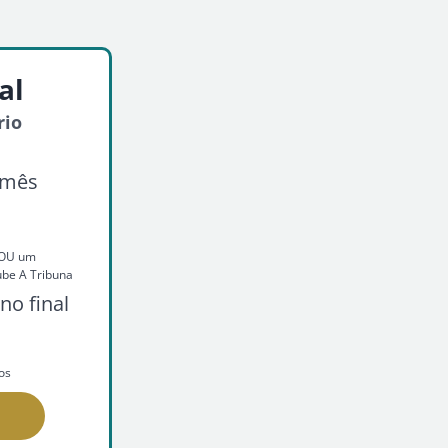
al
rio
/mês
o OU um
ube A Tribuna
no final
os