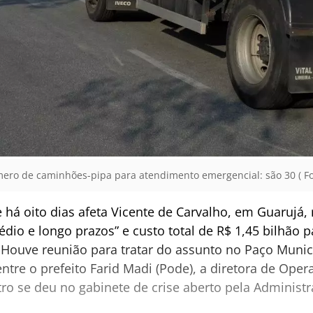
ro de caminhões-pipa para atendimento emergencial: são 30 ( Fo
e há oito dias afeta Vicente de Carvalho, em Guarujá
io e longo prazos” e custo total de R$ 1,45 bilhão p
 Houve reunião para tratar do assunto no Paço Munici
, entre o prefeito Farid Madi (Pode), a diretora de Op
ro se deu no gabinete de crise aberto pela Adminis