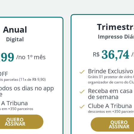
Trimestr
Anual
Impresso Diá
Digital
36,74
,99
R$
/no 1º mês
Brinde Exclusivo
OFF
Grátis 01 protetor de vidr
s parcelas (11x de R$ 9,90)
organizador de carro do Cl
todos os dias no app
Receba em casa 
e
de semana
 A Tribuna
Clube A Tribuna
s em +350 parceiros
descontos em +350 parceir
QUERO
QUERO
ASSINAR
ASSINAR