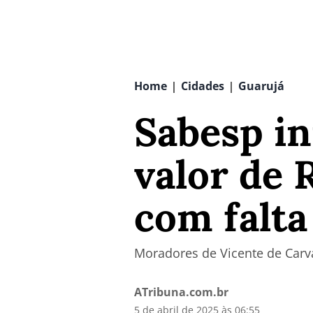
Home
Cidades
Guarujá
|
|
Sabesp in
valor de 
com falta
Moradores de Vicente de Carv
ATribuna.com.br
5 de abril de 2025 às 06:55