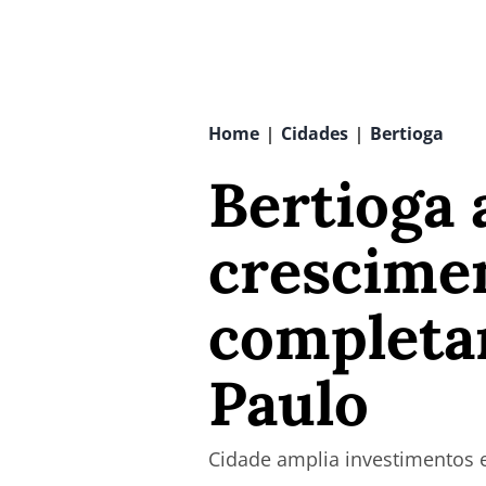
Home
Cidades
Bertioga
|
|
Bertioga 
crescime
completar
Paulo
Cidade amplia investimentos e