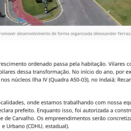
omover desenvolvimento de forma organizada (Alexsander Ferraz
escimento ordenado passa pela habitação. Vilares 
pilares dessa transformação. No início do ano, por 
s núcleos Ilha IV (Quadra A50-03), no Indaiá; Recan
ocalidades, onde estamos trabalhando com nossa equi
eclara prefeito. Enquanto isso, foi autorizada a cons
nte de Carvalho. Os empreendimentos serão concreti
 e Urbano (CDHU, estadual).