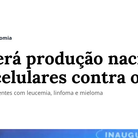
nomia
erá produção nac
celulares contra 
ientes com leucemia, linfoma e mieloma