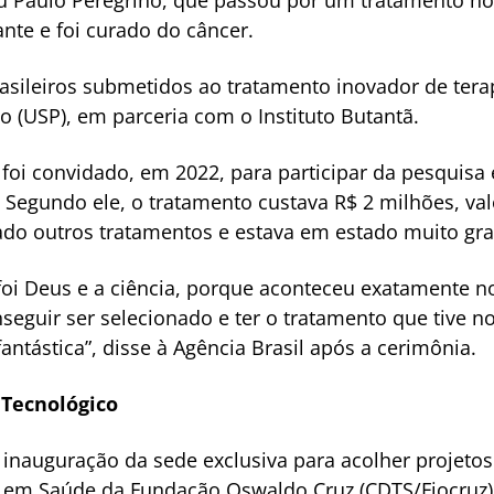
 Paulo Peregrino, que passou por um tratamento no 
nte e foi curado do câncer.
asileiros submetidos ao tratamento inovador de terap
o (USP), em parceria com o Instituto Butantã.
oi convidado, em 2022, para participar da pesquisa 
. Segundo ele, o tratamento custava R$ 2 milhões, va
tado outros tratamentos e estava em estado muito gra
e foi Deus e a ciência, porque aconteceu exatament
nseguir ser selecionado e ter o tratamento que tive n
ntástica”, disse à Agência Brasil após a cerimônia.
Tecnológico
a inauguração da sede exclusiva para acolher projeto
 em Saúde da Fundação Oswaldo Cruz (CDTS/Fiocruz)