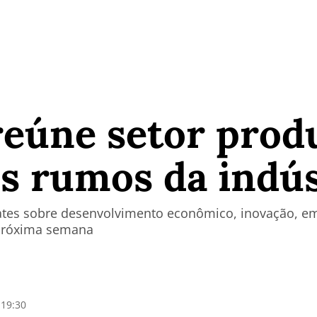
eúne setor prod
os rumos da indús
ates sobre desenvolvimento econômico, inovação, e
 próxima semana
 19:30